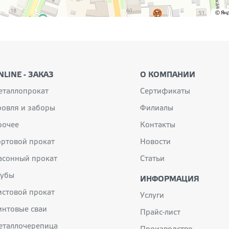
NLINE - ЗАКАЗ
О КОМПАНИИ
еталлопрокат
Сертификаты
ровля и заборы
Филиалы
рочее
Контакты
ортовой прокат
Новости
асонный прокат
Статьи
рубы
ИНФОРМАЦИЯ
истовой прокат
Услуги
интовые сваи
Прайс-лист
еталлочерепица