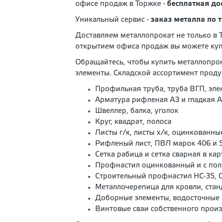
офисе продаж в Торжке -
бесплатная до
Уникальный сервис -
заказ металла по 
Доставляем металлопрокат не только в 
открытием офиса продаж вы можете купи
Обращайтесь, чтобы купить металлопрок
элементы. Складской ассортимент проду
Профильная труба, труба ВГП, эле
Арматура рифленая А3 и гладкая 
Швеллер, балка, уголок
Круг, квадрат, полоса
Листы г/к, листы х/к, оцинкованны
Рифленый лист, ПВЛ марок 406 и 
Сетка рабица и сетка сварная в кар
Профнастил оцинкованный и с пол
Строительный профнастил НС-35, С-
Металлочерепица для кровли, стан
Доборные элементы, водосточные 
Винтовые сваи собственного прои