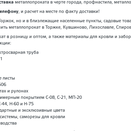
ставка
металлопроката в черте города, профнастила, металл
телефону
, и расчет на месте по факту доставки!
Торжок, но и в близлежащие населенные пункты, садовые то
ть металлопрокат в Торжке, Кувшиново, Лихославле, Спиров
ат в розницу и оптом, а также материалы для кровли и забо
кции:
ктросварная труба
А1
е листы
506
тах и рулонах
имерным покрытием С-08, С-21, МП-20
44, Н-60 и Н-75
дартные и эксклюзивные цвета
системы, саморезы для кровли
зводства