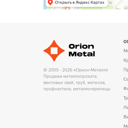
O
М
К
П
© 2005 - 2026 «Орион-Металл»
Продажа металлопроката,
С
винтовых свай, труб, метизов,
Ф
профнастила, металлочерепицы
Т
Л
В
М