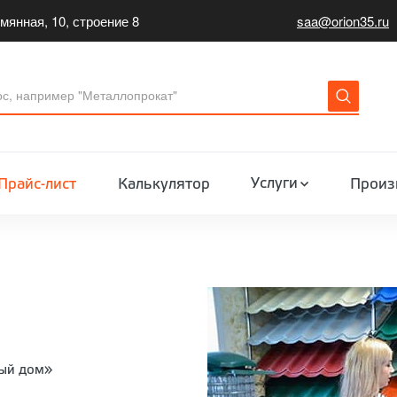
мянная, 10, строение 8
saa@orion35.ru
Услуги
Прайс-лист
Калькулятор
Произ
вый дом»